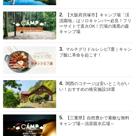
【大阪府貝塚市】キャンプ場「渓
流園地」はソロキャンパー必見！フリ
ーサイトで直火OK！穴場の漆黒の森
キャンプ場
マルチグリドルレシピ7選｜キャン
プ飯に革命を起こす！
関西のコテージは安いところがい
い！おすすめの格安施設18選
【三重県】自然豊かで素敵な無料
キャンプ場～須原親水広場～