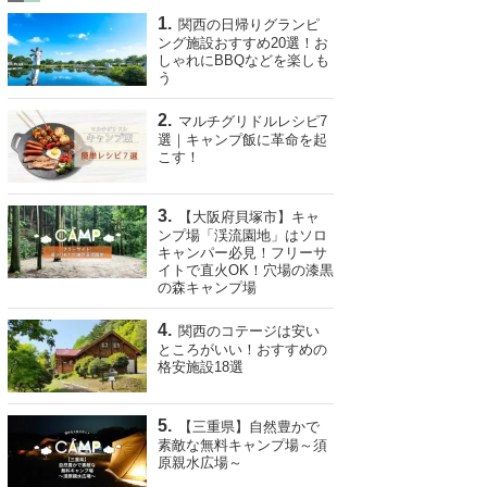
関西の日帰りグランピ
ング施設おすすめ20選！お
しゃれにBBQなどを楽しも
う
マルチグリドルレシピ7
選｜キャンプ飯に革命を起
こす！
【大阪府貝塚市】キャ
ンプ場「渓流園地」はソロ
キャンパー必見！フリーサ
イトで直火OK！穴場の漆黒
の森キャンプ場
関西のコテージは安い
ところがいい！おすすめの
格安施設18選
【三重県】自然豊かで
素敵な無料キャンプ場～須
原親水広場～