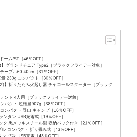
ドーム/ST［46％OFF］
ッグ)】グランドチェア Type2［ブラックフライデー対象］
テーブル60-40cm［31％OFF］
量 230g コンパクト［30％OFF］
スタッグ)】折りたたみ火起し器 チャコールスターター［ブラック
ッチテント 4人用［ブラックフライデー対象］
コンパクト 超軽量907g［38％OFF］
 コンパクト 登山 キャンプ［16％OFF］
ランタン USB充電式［19％OFF］
ク 黒メッキスチール製 収納バック付き［21％OFF］
ブル コンパクト 折り畳み式［43％OFF］
タン 防災 USB充電［43％OFF］