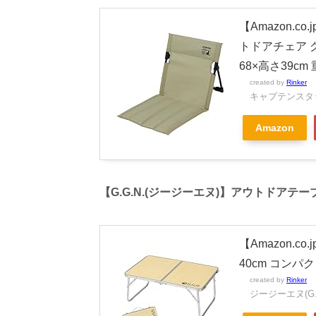
【Amazon.co
トドアチェア グ
68×高さ39cm
created by
Rinker
キャプテンスタッグ
Amazon
【G.G.N.(ジージーエヌ)】アウトドアテーブ
【Amazon.c
40cm コンパク
created by
Rinker
ジージーエヌ(G.G