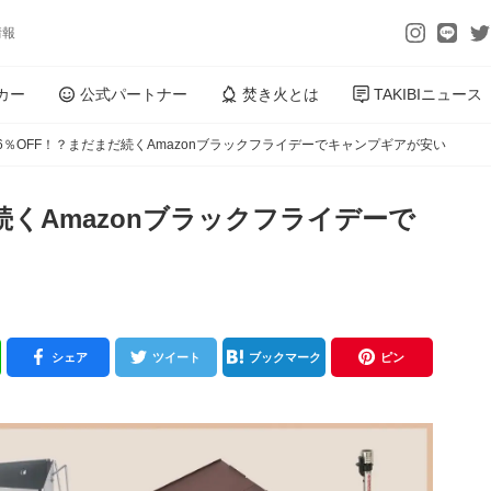
情報
カー
公式パートナー
焚き火とは
TAKIBIニュース
6％OFF！？まだまだ続くAmazonブラックフライデーでキャンプギアが安い
続くAmazonブラックフライデーで
シェア
ツイート
ブックマーク
ピン