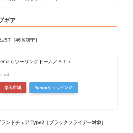
プギア
/ST［46％OFF］
leman) ツーリングドーム／ＳＴ＋
man)
楽天市場
Yahooショッピング
】グランドチェア Type2［ブラックフライデー対象］