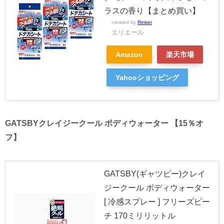
ラスの香り【まとめ買い】
created by
Rinker
エリエール
Amazon
楽天市場
Yahooショッピング
GATSBYクレイジークール ボディウォーター 【15％オ
フ】
GATSBY(ギャツビー)クレイ
ジークール ボディウォーター
[ 冷感スプレー ] フリーズピー
チ 170ミリリットル