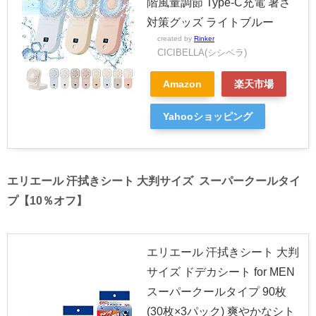
階風量調節 Type-C充電 暑さ
対策グッズ ライトブルー
created by
Rinker
CICIBELLA(シシベラ)
Amazon
楽天市場
Yahooショッピング
エリエール 汗拭きシート 大判サイズ スーパークールタイ
プ【10％オフ】
エリエール 汗拭きシート 大判
サイズ ドデカシート for MEN
スーパークールタイプ 90枚
(30枚×3パック) 爽やかなシト