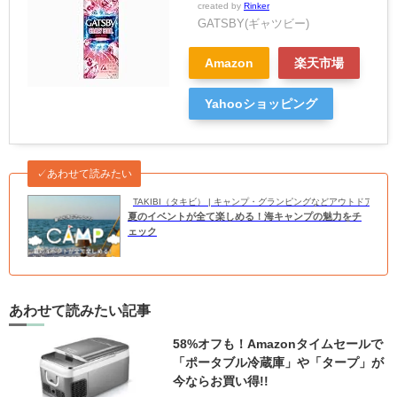
created by
Rinker
GATSBY(ギャツビー)
Amazon
楽天市場
Yahooショッピング
✓あわせて読みたい
TAKIBI（タキビ） | キャンプ・グランピングなどアウトドアの
夏のイベントが全て楽しめる！海キャンプの魅力をチ
ェック
あわせて読みたい記事
58%オフも！Amazonタイムセールで
「ポータブル冷蔵庫」や「タープ」が
今ならお買い得!!