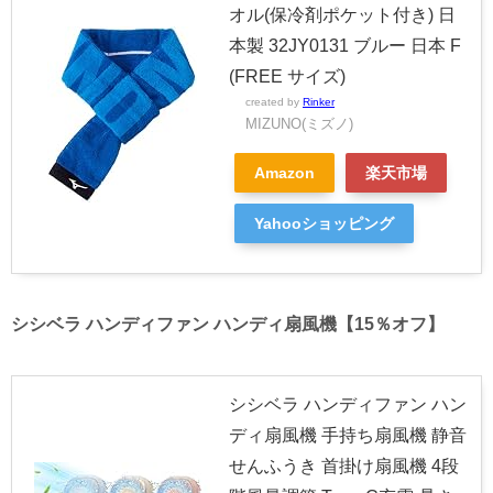
オル(保冷剤ポケット付き) 日
本製 32JY0131 ブルー 日本 F
(FREE サイズ)
created by
Rinker
MIZUNO(ミズノ)
Amazon
楽天市場
Yahooショッピング
シシベラ ハンディファン ハンディ扇風機【15％オフ】
シシベラ ハンディファン ハン
ディ扇風機 手持ち扇風機 静音
せんふうき 首掛け扇風機 4段