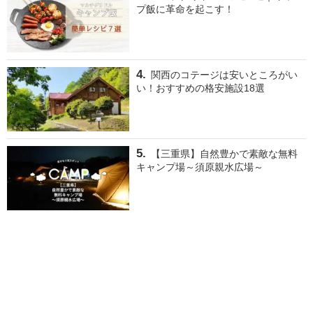
プ飯に革命を起こす！
関西のコテージは安いところがい
い！おすすめの格安施設18選
【三重県】自然豊かで素敵な無料
キャンプ場～須原親水広場～