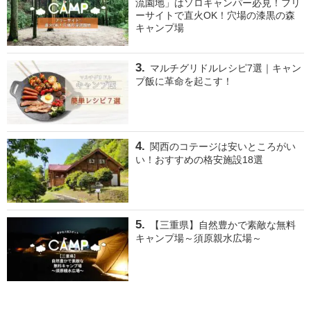
流園地」はソロキャンパー必見！フリ
ーサイトで直火OK！穴場の漆黒の森
キャンプ場
マルチグリドルレシピ7選｜キャン
プ飯に革命を起こす！
関西のコテージは安いところがい
い！おすすめの格安施設18選
【三重県】自然豊かで素敵な無料
キャンプ場～須原親水広場～