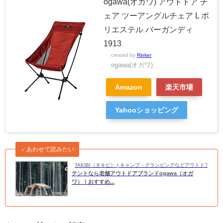
ogawa(オガワ) アウトドア チ
ェア ツーアングルチェア L ポ
リエステル バーガンディ
1913
created by
Rinker
ogawa(オガワ)
Amazon
楽天市場
Yahooショッピング
✓あわせて読みたい
TAKIBI（タキビ） | キャンプ・グランピングなどアウトドアの
テントなら老舗アウトドアブランドogawa（オガ
ワ）！おすすめ...