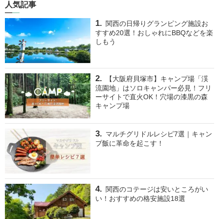
人気記事
関西の日帰りグランピング施設お
すすめ20選！おしゃれにBBQなどを楽
しもう
【大阪府貝塚市】キャンプ場「渓
流園地」はソロキャンパー必見！フリ
ーサイトで直火OK！穴場の漆黒の森
キャンプ場
マルチグリドルレシピ7選｜キャン
プ飯に革命を起こす！
関西のコテージは安いところがい
い！おすすめの格安施設18選