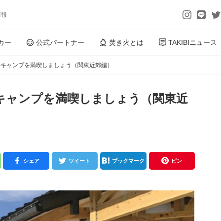
情報
カー
公式パートナー
焚き火とは
TAKIBIニュース
のキャンプを満喫しましょう（関東近郊編）
キャンプを満喫しましょう（関東近
シェア
ツイート
ブックマーク
ピン