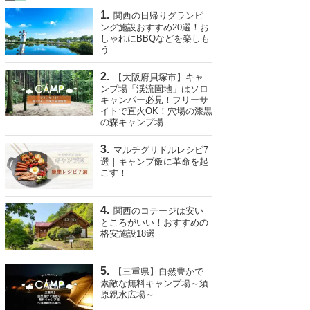
関西の日帰りグランピ
ング施設おすすめ20選！お
しゃれにBBQなどを楽しも
う
【大阪府貝塚市】キャ
ンプ場「渓流園地」はソロ
キャンパー必見！フリーサ
イトで直火OK！穴場の漆黒
の森キャンプ場
マルチグリドルレシピ7
選｜キャンプ飯に革命を起
こす！
関西のコテージは安い
ところがいい！おすすめの
格安施設18選
【三重県】自然豊かで
素敵な無料キャンプ場～須
原親水広場～