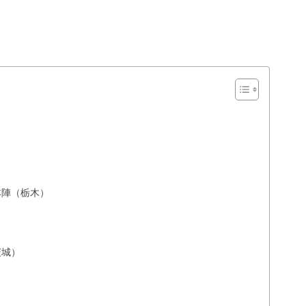
本陣（栃木）
茨城）