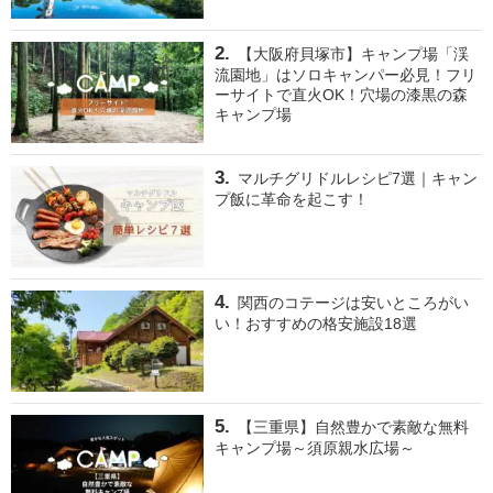
【大阪府貝塚市】キャンプ場「渓
流園地」はソロキャンパー必見！フリ
ーサイトで直火OK！穴場の漆黒の森
キャンプ場
マルチグリドルレシピ7選｜キャン
プ飯に革命を起こす！
関西のコテージは安いところがい
い！おすすめの格安施設18選
【三重県】自然豊かで素敵な無料
キャンプ場～須原親水広場～