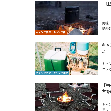
一味
美味
以外
キャンプ料理・キャンプ飯
キャ
よ
キャ
ケツ
キャンプギア・キャンプ用品
【初
方を
キャ
年は