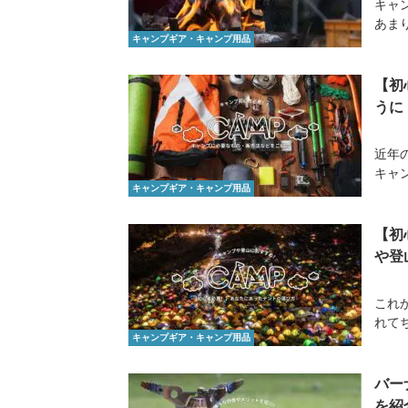
キャ
あま
キャンプギア・キャンプ用品
【初
うに
近年
キャ
キャンプギア・キャンプ用品
【初
や登
これ
れて
キャンプギア・キャンプ用品
バー
を紹