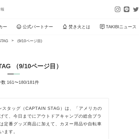
情報
カー
公式パートナー
焚き火とは
TAKIBIニュース
STAG
(9/10ページ目)
STAG （9/10ページ目）
数 161〜180/181件
タッグ（CAPTAIN STAG）は、「アメリカの
げて、今日までにアウトドアキャンプの総合ブラ
は定番グッズ商品に加えて、カヌー用品や自転車
います。