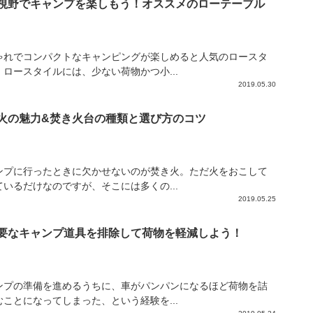
視野でキャンプを楽しもう！オススメのローテーブル
ゃれでコンパクトなキャンピングが楽しめると人気のロースタ
。ロースタイルには、少ない荷物かつ小...
2019.05.30
火の魅力&焚き火台の種類と選び方のコツ
ンプに行ったときに欠かせないのが焚き火。ただ火をおこして
ているだけなのですが、そこには多くの...
2019.05.25
要なキャンプ道具を排除して荷物を軽減しよう！
ンプの準備を進めるうちに、車がパンパンになるほど荷物を詰
むことになってしまった、という経験を...