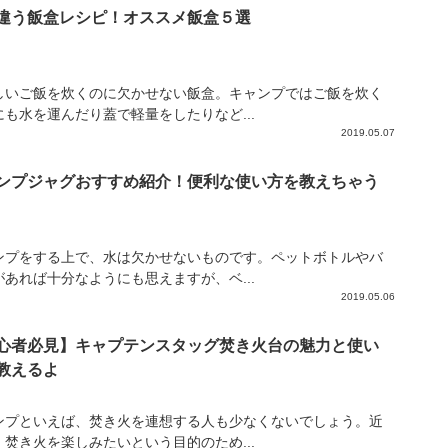
違う飯盒レシピ！オススメ飯盒５選
しいご飯を炊くのに欠かせない飯盒。キャンプではご飯を炊く
にも水を運んだり蓋で軽量をしたりなど...
2019.05.07
ンプジャグおすすめ紹介！便利な使い方を教えちゃう
ンプをする上で、水は欠かせないものです。ペットボトルやバ
があれば十分なようにも思えますが、ベ...
2019.05.06
心者必見】キャプテンスタッグ焚き火台の魅力と使い
教えるよ
ンプといえば、焚き火を連想する人も少なくないでしょう。近
、焚き火を楽しみたいという目的のため...