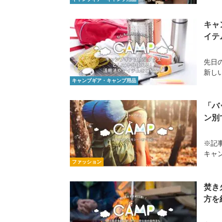
キャ
イテ
先日
新し
キャンプギア・キャンプ用品
「バ
ン別
※記
キャ
ファッション
焚き
方を