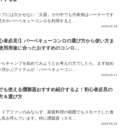
ンプには欠かせない「火器」その中でも代表例はバーナーです
焚火やバーベキューコンロを利用すると...
2019.05.18
心者必見!】バーベキューコンロの選び方から使い方ま
使用用途に合ったおすすめのコンロ…
からキャンプを始めてみようとお考えの方でしたら、まず始め
い浮かぶアイテムが「バーベキューコン...
2019.05.17
でも使える燻製器おすすめ紹介するよ！初心者必見の
方＆選び方
トドアファンのみならず、家庭料理の範囲でもスモークした食
人気を呼んでいます。特に燻製器（スモ...
2019.05.10