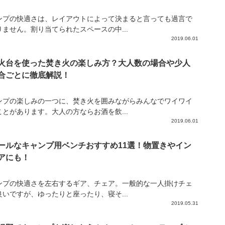
ンプの快適さは、レイアウトによって決まると言っても過言で
りません。割り当てられたスペースの中...
2019.06.01
火台を使った焚き火の楽しみ方？大人数の場合や少人
合ごとに徹底解説！
ンプの楽しみの一つに、焚き火を囲みながらみんなでワイワイ
ことがあります。大人の方ならお酒を飲...
2019.06.01
ールなキャンプ用ベンチおすすめ11選！物置きやイン
アにも！
ンプの快適さを左右するギア、チェア。一般的な一人掛けチェ
良いですが、ゆったりと座ったり、寝そ...
2019.05.31