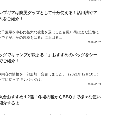
2019.05.24
ンプギアは防災グッズとして十分使える！活用法やア
ムをご紹介！
の千葉県を中心に甚大な被害を及ぼした台風15号はまだ記憶に
いですが、その規模をはるかに上回る...
2019.05.23
ッグでキャンプが決まる！」おすすめのバッグをシー
でご紹介！
事内容の情報を一部追加・変更しました。（2021年12月10日）
ンプに持って行くバッグは、...
2019.05.22
火台おすすめ１2選！冬場の暖からBBQまで様々な使い
紹介するよ