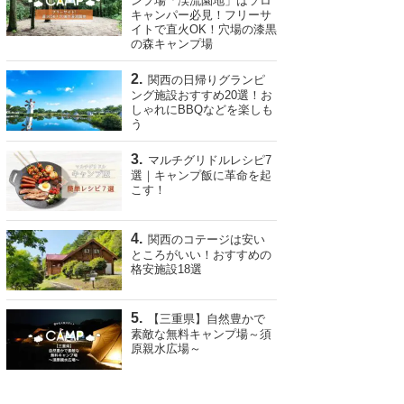
ンプ場「渓流園地」はソロ
キャンパー必見！フリーサ
イトで直火OK！穴場の漆黒
の森キャンプ場
関西の日帰りグランピ
ング施設おすすめ20選！お
しゃれにBBQなどを楽しも
う
マルチグリドルレシピ7
選｜キャンプ飯に革命を起
こす！
関西のコテージは安い
ところがいい！おすすめの
格安施設18選
【三重県】自然豊かで
素敵な無料キャンプ場～須
原親水広場～