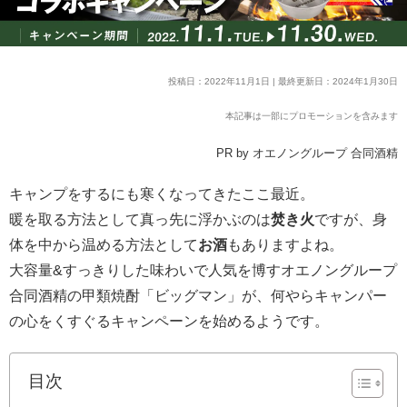
投稿日：2022年11月1日 | 最終更新日：2024年1月30日
本記事は一部にプロモーションを含みます
PR by オエノングループ 合同酒精
キャンプをするにも寒くなってきたここ最近。
暖を取る方法として真っ先に浮かぶのは
焚き火
ですが、身
体を中から温める方法として
お酒
もありますよね。
大容量&すっきりした味わいで人気を博すオエノングループ
合同酒精の甲類焼酎「ビッグマン」が、何やらキャンパー
の心をくすぐるキャンペーンを始めるようです。
目次