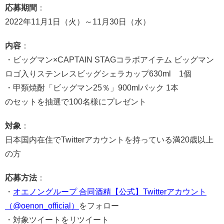
応募期間
：
2022年11月1日（火）～11月30日（水）
内容
：
・ビッグマン×CAPTAIN STAGコラボアイテム ビッグマン
ロゴ入りステンレスビッグシェラカップ630ml 1個
・甲類焼酎「ビッグマン25％」900mlパック 1本
のセットを抽選で100名様にプレゼント
対象
：
日本国内在住でTwitterアカウントを持っている満20歳以上
の方
応募方法
：
・
オエノングループ 合同酒精【公式】Twitterアカウント
（@oenon_official）
をフォロー
・対象ツイートをリツイート