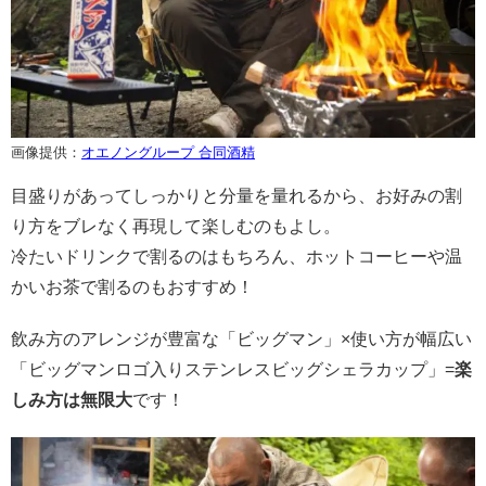
画像提供：
オエノングループ 合同酒精
目盛りがあってしっかりと分量を量れるから、お好みの割
り方をブレなく再現して楽しむのもよし。
冷たいドリンクで割るのはもちろん、ホットコーヒーや温
かいお茶で割るのもおすすめ！
飲み方のアレンジが豊富な「ビッグマン」×使い方が幅広い
「ビッグマンロゴ入りステンレスビッグシェラカップ」=
楽
しみ方は無限大
です！