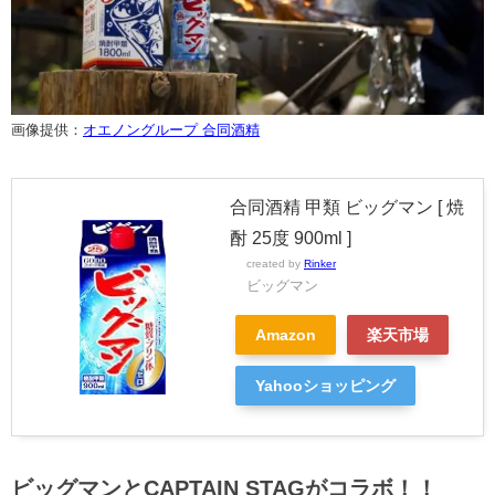
画像提供：
オエノングループ 合同酒精
合同酒精 甲類 ビッグマン [ 焼
酎 25度 900ml ]
created by
Rinker
ビッグマン
Amazon
楽天市場
Yahooショッピング
ビッグマンとCAPTAIN STAGがコラボ！！