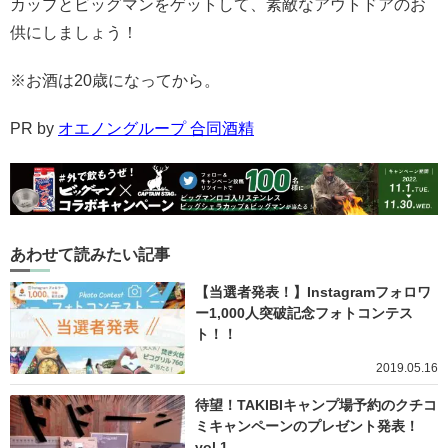
カップとビッグマンをゲットして、素敵なアウトドアのお
供にしましょう！
※お酒は20歳になってから。
PR by
オエノングループ 合同酒精
あわせて読みたい記事
【当選者発表！】Instagramフォロワ
ー1,000人突破記念フォトコンテス
ト！！
2019.05.16
待望！TAKIBIキャンプ場予約のクチコ
ミキャンペーンのプレゼント発表！
vol.1