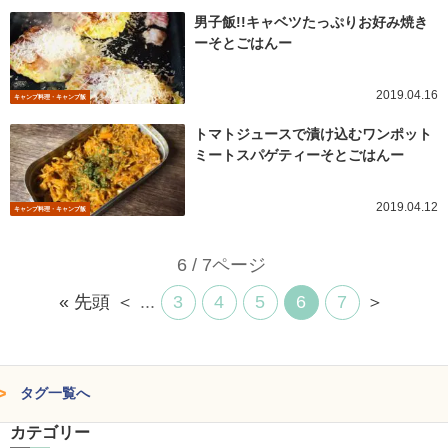
男子飯!!キャベツたっぷりお好み焼き
ーそとごはんー
2019.04.16
キャンプ料理・キャンプ飯
トマトジュースで漬け込むワンポット
ミートスパゲティーそとごはんー
2019.04.12
キャンプ料理・キャンプ飯
6 / 7ページ
« 先頭
＜
...
3
4
5
6
7
＞
タグ一覧へ
カテゴリー