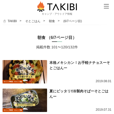
キャンプ・アウトドア情報
TAKIBI
そとごはん
朝食
(6/7ページ目)
朝食 （6/7ページ目）
掲載件数 101〜120/132件
本格メキシカン！お手軽ナチョスーそ
とごはんー
2019.08.01
キャンプ料理・キャンプ飯
夏にピッタリ‼︎冷製肉そばーそとごは
んー
2019.07.31
キャンプ料理・キャンプ飯