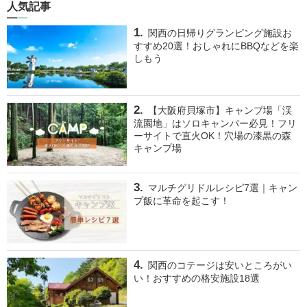
人気記事
関西の日帰りグランピング施設お
すすめ20選！おしゃれにBBQなどを楽
しもう
【大阪府貝塚市】キャンプ場「渓
流園地」はソロキャンパー必見！フリ
ーサイトで直火OK！穴場の漆黒の森
キャンプ場
マルチグリドルレシピ7選｜キャン
プ飯に革命を起こす！
関西のコテージは安いところがい
い！おすすめの格安施設18選