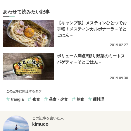
あわせて読みたい記事
【キャンプ飯】メスティンひとつでお
手軽！メスティンカルボナーラ－そと
ごはん－
2019.02.27
ボリューム満点‼︎彩り野菜のミートス
パゲティ－そとごはん－
2019.09.30
この記事に関連するタグ
trangia
夜食
昼食・夕食
朝食
麺料理
この記事を書いた人
kimuco