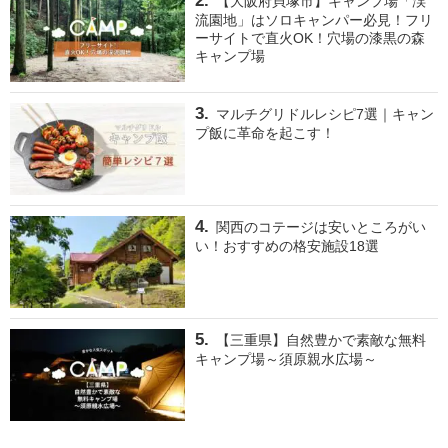
【大阪府貝塚市】キャンプ場「渓
流園地」はソロキャンパー必見！フリ
ーサイトで直火OK！穴場の漆黒の森
キャンプ場
マルチグリドルレシピ7選｜キャン
プ飯に革命を起こす！
関西のコテージは安いところがい
い！おすすめの格安施設18選
【三重県】自然豊かで素敵な無料
キャンプ場～須原親水広場～