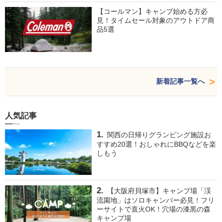
【コールマン】キャンプ始める方必
見！タイムセール対象のアウトドア商
品5選
新着記事一覧へ
人気記事
関西の日帰りグランピング施設お
すすめ20選！おしゃれにBBQなどを楽
しもう
【大阪府貝塚市】キャンプ場「渓
流園地」はソロキャンパー必見！フリ
ーサイトで直火OK！穴場の漆黒の森
キャンプ場