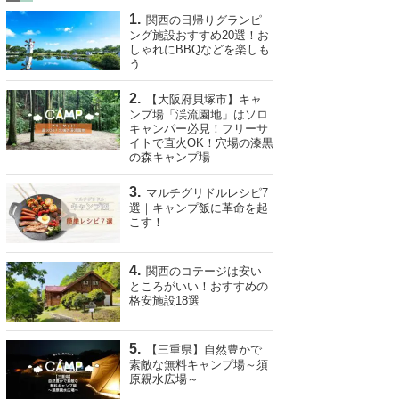
関西の日帰りグランピ
ング施設おすすめ20選！お
しゃれにBBQなどを楽しも
う
【大阪府貝塚市】キャ
ンプ場「渓流園地」はソロ
キャンパー必見！フリーサ
イトで直火OK！穴場の漆黒
の森キャンプ場
マルチグリドルレシピ7
選｜キャンプ飯に革命を起
こす！
関西のコテージは安い
ところがいい！おすすめの
格安施設18選
【三重県】自然豊かで
素敵な無料キャンプ場～須
原親水広場～