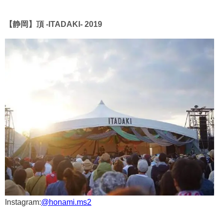
【静岡】頂 -ITADAKI- 2019
Instagram:
@honami.ms2