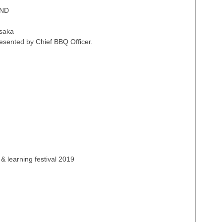
ND
saka
ted by Chief BBQ Officer.
earning festival 2019