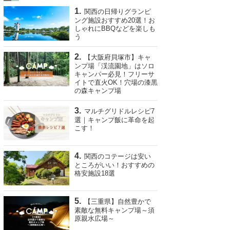
関西の日帰りグランピ
ング施設おすすめ20選！お
しゃれにBBQなどを楽しも
う
【大阪府貝塚市】キャ
ンプ場「渓流園地」はソロ
キャンパー必見！フリーサ
イトで直火OK！穴場の漆黒
の森キャンプ場
マルチグリドルレシピ7
選｜キャンプ飯に革命を起
こす！
関西のコテージは安い
ところがいい！おすすめの
格安施設18選
【三重県】自然豊かで
素敵な無料キャンプ場～須
原親水広場～