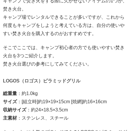
キャンプで焚き火をする際に欠かせないアイテムの1つが、
焚き火台。
キャンプ場でレンタルできることが多いですが、これから
何度もキャンプをしようと考えている方は、自分の使いや
すい焚き火台を購入するのがおすすめです。
そこでここでは、キャンプ初心者の方でも使いやすい焚き
火台を3つご紹介します。
焚き火台選びの参考にしてみてください。
LOGOS（ロゴス）ピラミッドグリル
総重量
：約1.0kg
サイズ
：[組立時]約19×19×15cm [焼網]約16×16cm
収納サイズ
：約24×18.5×3.5cm
主素材
：ステンレス、スチール