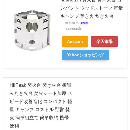
ンパクト ウッドストーブ 軽量
キャンプ 焚き火 炊き火台
created by
Rinker
huanbush
Amazon
楽天市場
Yahooショッピング
HiiPeak 焚火台 焚き火台 折畳
みたき火台 焚火シート加厚 ス
ピード改善進化 コンパクト 軽
量 キャンプ ロストル 野営 焚
火 簡単組立て 簡単収納 携帯
便利