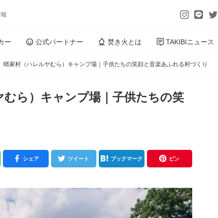
情報
カー
公式パートナー
焚き火とは
TAKIBIニュース
】晴家村（ハレルヤむら）キャンプ場｜子供たちの笑顔と音楽あふれる村づくり
ヤむら）キャンプ場｜子供たちの笑
シェア
ツイート
ブックマーク
ピン