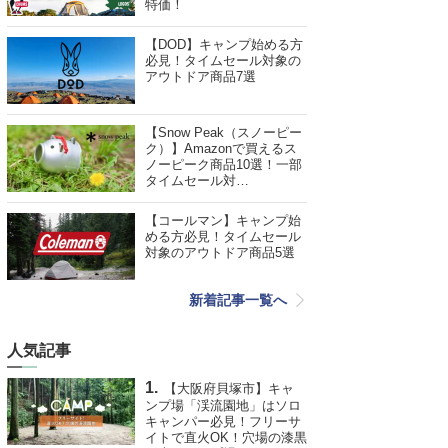
特価！
【DOD】キャンプ始める方
必見！タイムセール対象の
アウトドア商品7選
【Snow Peak（スノーピー
ク）】Amazonで買えるス
ノーピーク商品10選！一部
タイムセール対…
【コールマン】キャンプ始
める方必見！タイムセール
対象のアウトドア商品5選
新着記事一覧へ
人気記事
【大阪府貝塚市】キャ
ンプ場「渓流園地」はソロ
キャンパー必見！フリーサ
イトで直火OK！穴場の漆黒