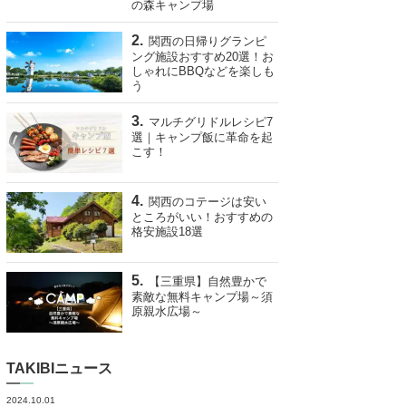
の森キャンプ場
関西の日帰りグランピ
ング施設おすすめ20選！お
しゃれにBBQなどを楽しも
う
マルチグリドルレシピ7
選｜キャンプ飯に革命を起
こす！
関西のコテージは安い
ところがいい！おすすめの
格安施設18選
【三重県】自然豊かで
素敵な無料キャンプ場～須
原親水広場～
TAKIBIニュース
2024.10.01