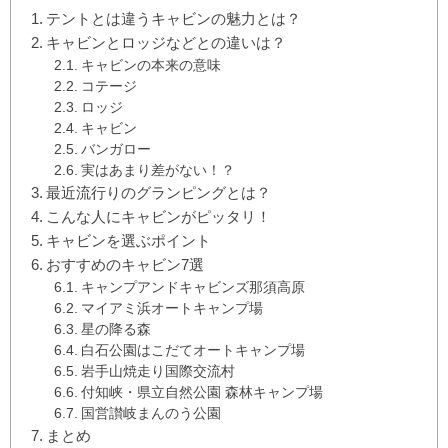
テントとは違うキャビンの魅力とは？
キャビンとロッジなどとの違いは？
キャビンの本来の意味
コテージ
ロッジ
キャビン
バンガロー
実はあまり差がない！？
最近流行りのグランピングとは？
こんな人にキャビンがピッタリ！
キャビンを選ぶポイント
おすすめのキャビン7選
キャンプアンドキャビンズ那須高原
マイアミ浜オートキャンプ場
星の降る森
白石公園はこだてオートキャンプ場
岩手山焼走り国際交流村
付知峡・県立自然公園 森林キャンプ場
国営讃岐まんのう公園
まとめ