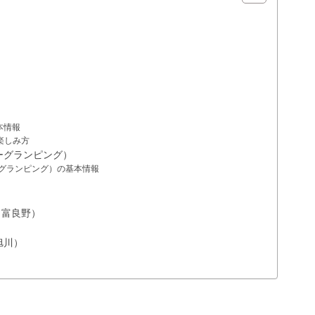
基本情報
楽しみ方
別スターグランピング）
芦別スターグランピング）の基本情報
（富良野）
旭川）