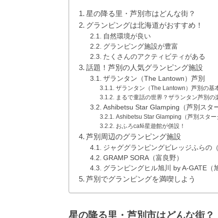
星の降る里・芦別市はどんな街？
グランピングは北海道がおすすめ！
自然環境が良い
グランピング施設が豊富
たくさんのアクティビティがある
話題！芦別の人気グランピング施設
ザランタン（The Lantown）芦別
ザランタン（The Lantown）芦別の
まるで童話の世界？ザランタン芦別の
Ashibetsu Star Glamping（芦
Ashibetsu Star Glamping（
おふろcafé星遊館が併設！
芦別周辺のグランピング施設
ジャググランピングビレッジふらの
GRAMP SORA（富良野）
グランピングヒル旭川 by A-GATE（
芦別でグランピングを満喫しよう
星の降る里・芦別市はどんな街？