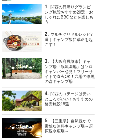
関西の日帰りグランピ
ング施設おすすめ20選！お
しゃれにBBQなどを楽しも
う
マルチグリドルレシピ7
選｜キャンプ飯に革命を起
こす！
【大阪府貝塚市】キャ
ンプ場「渓流園地」はソロ
キャンパー必見！フリーサ
イトで直火OK！穴場の漆黒
の森キャンプ場
関西のコテージは安い
ところがいい！おすすめの
格安施設18選
【三重県】自然豊かで
素敵な無料キャンプ場～須
原親水広場～