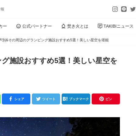
情報
カー
公式パートナー
焚き火とは
TAKIBIニュース
芦別&その周辺のグランピング施設おすすめ5選！美しい星空を堪能
ング施設おすすめ5選！美しい星空を
シェア
ツイート
ブックマーク
ピン