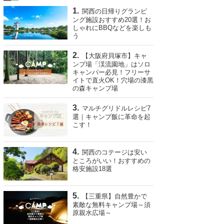
関西の日帰りグランピ
ング施設おすすめ20選！お
しゃれにBBQなどを楽しも
う
【大阪府貝塚市】キャ
ンプ場「渓流園地」はソロ
キャンパー必見！フリーサ
イトで直火OK！穴場の漆黒
の森キャンプ場
マルチグリドルレシピ7
選｜キャンプ飯に革命を起
こす！
関西のコテージは安い
ところがいい！おすすめの
格安施設18選
【三重県】自然豊かで
素敵な無料キャンプ場～須
原親水広場～