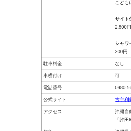
こども(
サイト
2,800
シャワ
200円
駐車料金
なし
車横付け
可
電話番号
0980-5
公式サイト
古宇利
アクセス
沖縄自
「許田I