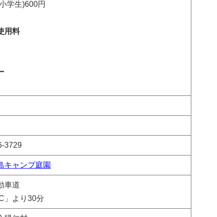
小学生)600円
使用料
円
ー
6-3729
島キャンプ庭園
動車道
C」より30分