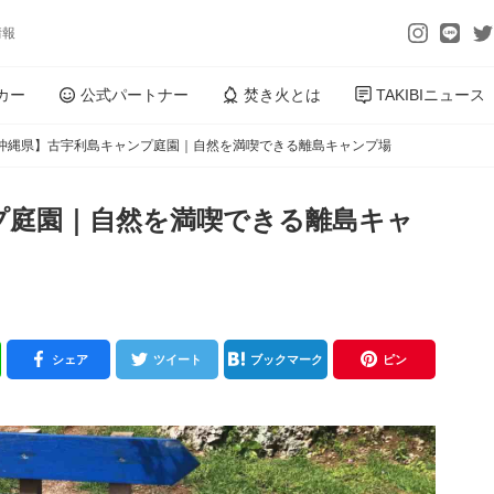
情報
カー
公式パートナー
焚き火とは
TAKIBIニュース
沖縄県】古宇利島キャンプ庭園｜自然を満喫できる離島キャンプ場
プ庭園｜自然を満喫できる離島キャ
シェア
ツイート
ブックマーク
ピン