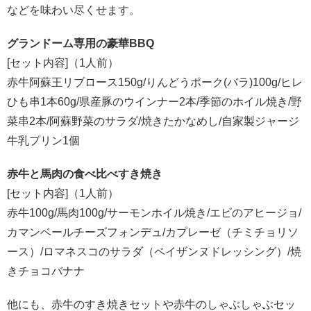
などを味わい尽くせます。
グランドーム専用の豪華BBQ
[セット内容]（1人前）
赤牛阿蘇王リブロース150g/りんどうポーク(バラ)100g/ヒレ
ひも串1本60g/県産豚のウインナー2本/季節のホイル焼き/野
菜串2本/阿蘇野菜のサラダ/焼きたかなめし/自家製ジャージ
牛乳プリン1個
赤牛と馬肉の食べ比べすき焼き
[セット内容]（1人前）
赤牛100g/馬肉100g/サーモンホイル焼き/エビのアヒージョ/
カマンベールチーズフォンデュ/カプレーゼ（チミチョリソ
ース）/ロマネスコのサラダ（ペイザンヌドレッシング）/焼
きチョコバナナ
他にも、赤牛のすき焼きセットや赤牛のしゃぶしゃぶセッ