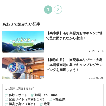
1
2
あわせて読みたい記事
【兵庫県】若杉高原おおやキャンプ場
で星に囲まれながら宿泊！
2020.12.16
【和歌山県】～南紀串本リゾート大島
～本州最南端の島でキャンプやグラン
ピングを満喫しよう！
2019.02.26
この記事に関連するタグ
体験レポート
動画・You Tube
区画サイト（車横付け可）
和歌山県
標高が高い（高台）
絶景