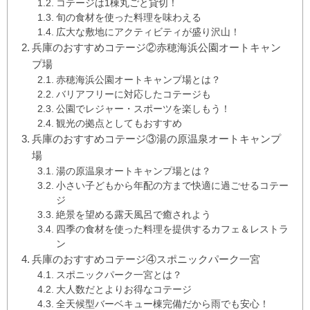
コテージは1棟丸ごと貸切！
旬の食材を使った料理を味わえる
広大な敷地にアクティビティが盛り沢山！
兵庫のおすすめコテージ②赤穂海浜公園オートキャン
プ場
赤穂海浜公園オートキャンプ場とは？
バリアフリーに対応したコテージも
公園でレジャー・スポーツを楽しもう！
観光の拠点としてもおすすめ
兵庫のおすすめコテージ③湯の原温泉オートキャンプ
場
湯の原温泉オートキャンプ場とは？
小さい子どもから年配の方まで快適に過ごせるコテー
ジ
絶景を望める露天風呂で癒されよう
四季の食材を使った料理を提供するカフェ＆レストラ
ン
兵庫のおすすめコテージ④スポニックパーク一宮
スポニックパーク一宮とは？
大人数だとよりお得なコテージ
全天候型バーベキュー棟完備だから雨でも安心！