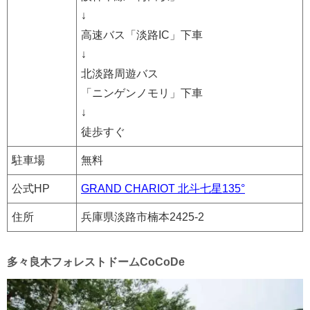
↓
高速バス「淡路IC」下車
↓
北淡路周遊バス
「ニンゲンノモリ」下車
↓
徒歩すぐ
駐車場
無料
公式HP
GRAND CHARIOT 北斗七星135°
住所
兵庫県淡路市楠本2425-2
多々良木フォレストドームCoCoDe