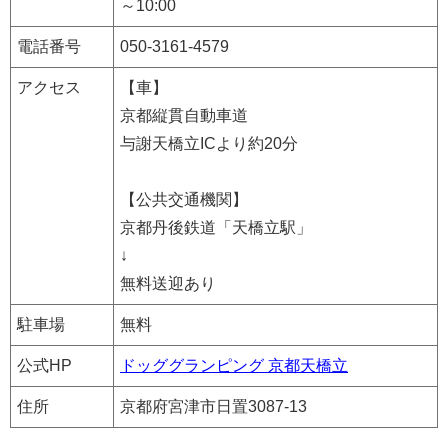
～10:00
電話番号
050-3161-4579
アクセス
【車】
京都縦貫自動車道
与謝天橋立ICより約20分
【公共交通機関】
京都丹後鉄道「天橋立駅」
↓
無料送迎あり
駐車場
無料
公式HP
ドッググランピング 京都天橋立
住所
京都府宮津市日置3087-13