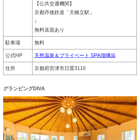
【公共交通機関】
京都丹後鉄道「天橋立駅」
↓
無料送迎あり
駐車場
無料
公式HP
天然温泉＆プライベート SPA瑠璃浜
住所
京都府宮津市日置3110
グランピングDIVA