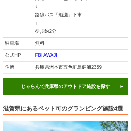
↓
路線バス「船瀬」下車
↓
徒歩約2分
駐車場
無料
公式HP
FBI AWAJI
住所
兵庫県洲本市五色町鳥飼浦2359
じゃらんで兵庫県のアウトドア施設を探す
滋賀県にあるペット可のグランピング施設4選