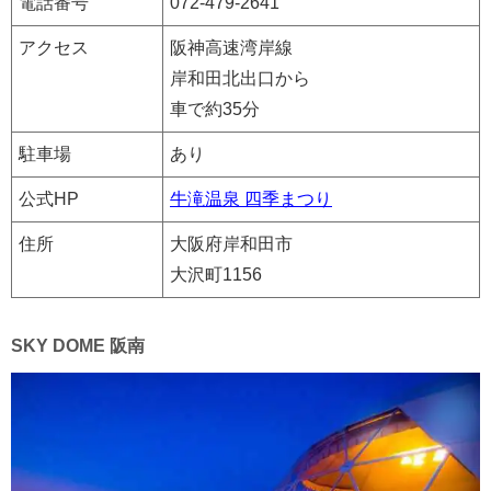
電話番号
072-479-2641
アクセス
阪神高速湾岸線
岸和田北出口から
車で約35分
駐車場
あり
公式HP
牛滝温泉 四季まつり
住所
大阪府岸和田市
大沢町1156
SKY DOME 阪南