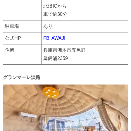
北淡ICから
車で約30分
駐車場
あり
公式HP
FBI AWAJI
住所
兵庫県洲本市五色町
鳥飼浦2359
グランマーレ淡路