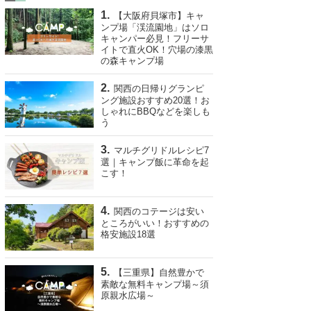
【大阪府貝塚市】キャ
ンプ場「渓流園地」はソロ
キャンパー必見！フリーサ
イトで直火OK！穴場の漆黒
の森キャンプ場
関西の日帰りグランピ
ング施設おすすめ20選！お
しゃれにBBQなどを楽しも
う
マルチグリドルレシピ7
選｜キャンプ飯に革命を起
こす！
関西のコテージは安い
ところがいい！おすすめの
格安施設18選
【三重県】自然豊かで
素敵な無料キャンプ場～須
原親水広場～