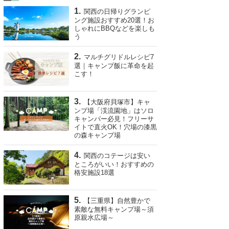
関西の日帰りグランピ
ング施設おすすめ20選！お
しゃれにBBQなどを楽しも
う
マルチグリドルレシピ7
選｜キャンプ飯に革命を起
こす！
【大阪府貝塚市】キャ
ンプ場「渓流園地」はソロ
キャンパー必見！フリーサ
イトで直火OK！穴場の漆黒
の森キャンプ場
関西のコテージは安い
ところがいい！おすすめの
格安施設18選
【三重県】自然豊かで
素敵な無料キャンプ場～須
原親水広場～