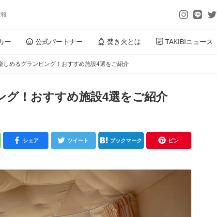
情報
カー
公式パートナー
焚き火とは
TAKIBIニュース
楽しめるグランピング！おすすめ施設4選をご紹介
ング！おすすめ施設4選をご紹介
シェア
ツイート
ブックマーク
ピン