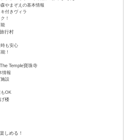
の森やまぞえの基本情報
ッキ付きヴィラ
ック！
可能
旅行村
天時も安心
堪能！
 Temple寶珠寺
基本情報
グ施設
もOK
かげ楼
！
楽しめる！