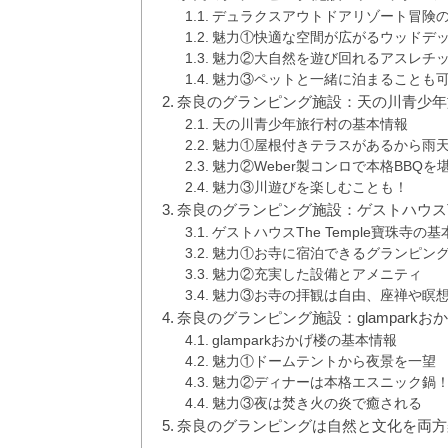
デュラクスアウトドアリゾート冒険
魅力①快適な空間が広がるウッドデ
魅力②大自然を遊び回れるアスレチ
魅力③ペットと一緒に泊まることも
奈良のグランピング施設：天の川青少年
天の川青少年旅行村の基本情報
魅力①屋根付きテラスがあるから雨
魅力②Weber製コンロで本格BBQを
魅力③川遊びを楽しむことも！
奈良のグランピング施設：ゲストハウスThe
ゲストハウスThe Temple寶珠寺の
魅力①お寺に宿泊できるグランピン
魅力②充実した設備とアメニティ
魅力③お寺の拝観は自由、座禅や瞑想
奈良のグランピング施設：glamparkお
glamparkおかげ楼の基本情報
魅力①ドームテントから夜景を一望
魅力②ディナーは本格エスニック鍋
魅力③夜は焚き火の炎で癒される
奈良のグランピングは自然と文化を両方