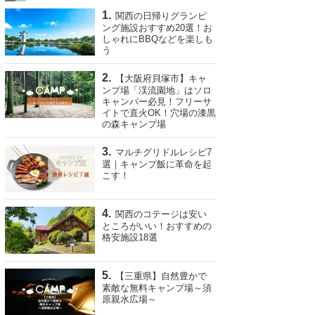
関西の日帰りグランピ
ング施設おすすめ20選！お
しゃれにBBQなどを楽しも
う
【大阪府貝塚市】キャ
ンプ場「渓流園地」はソロ
キャンパー必見！フリーサ
イトで直火OK！穴場の漆黒
の森キャンプ場
マルチグリドルレシピ7
選｜キャンプ飯に革命を起
こす！
関西のコテージは安い
ところがいい！おすすめの
格安施設18選
【三重県】自然豊かで
素敵な無料キャンプ場～須
原親水広場～