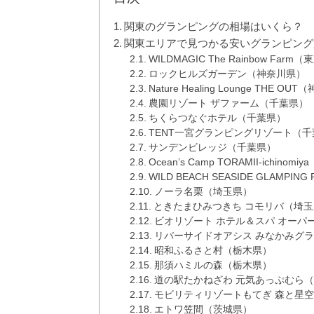
関東のグランピングの相場はいくら？
関東エリアで見つかる安いグランピング
WILDMAGIC The Rainbow Farm
ロックヒルズガーデン（神奈川県）
Nature Healing Lounge THE O
農園リゾート ザファーム（千葉県）
ちくらつなぐホテル（千葉県）
TENT一宮グランピングリゾート（千
サンデンビレッジ（千葉県）
Ocean’s Camp TORAMII-ichinom
WILD BEACH SEASIDE GLAMPI
ノーラ名栗（埼玉県）
ときたまひみつきち コモリバ（埼玉
ビオリゾート ホテル＆スパ オーパ
リバーサイドオアシス みなかみグ
昭和ふるさと村（栃木県）
那須ハミルの森（栃木県）
道の駅たかねざわ 元気あっぷむら
モビリティリゾートもてぎ 森と星
エトワ笠間（茨城県）