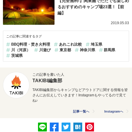
【完全無料!】関東圏でただでも楽しめ
るおすすめのキャンプ場23選！【前
編】
2019.05.03
この記事に関連するタグ
BBQ料理・焚き火料理
あれこれ比較
埼玉県
川（河原）
川遊び
東京都
神奈川県
群馬県
茨城県
この記事を書いた人
TAKIBI編集部
TAKIBI編集部からキャンプなどアウトドアに関する情報を皆
さんにお伝えしていきます！Instagramもやってるので見て
ね♪
記事一覧へ
Instagramへ