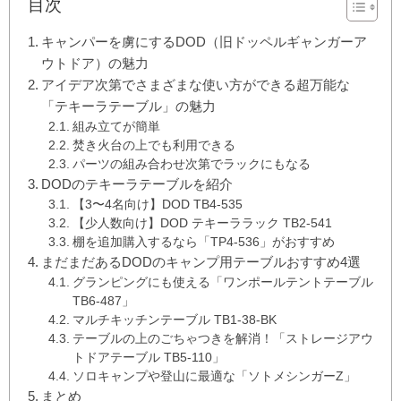
目次
キャンパーを虜にするDOD（旧ドッペルギャンガーア
ウトドア）の魅力
アイデア次第でさまざまな使い方ができる超万能な
「テキーラテーブル」の魅力
組み立てが簡単
焚き火台の上でも利用できる
パーツの組み合わせ次第でラックにもなる
DODのテキーラテーブルを紹介
【3〜4名向け】DOD TB4-535
【少人数向け】DOD テキーララック TB2-541
棚を追加購入するなら「TP4-536」がおすすめ
まだまだあるDODのキャンプ用テーブルおすすめ4選
グランピングにも使える「ワンポールテントテーブル
TB6-487」
マルチキッチンテーブル TB1-38-BK
テーブルの上のごちゃつきを解消！「ストレージアウ
トドアテーブル TB5-110」
ソロキャンプや登山に最適な「ソトメシンガーZ」
まとめ