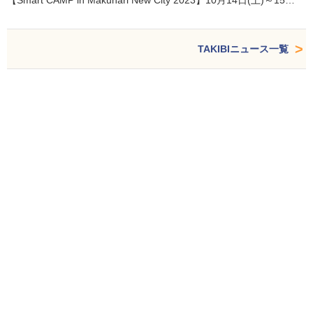
【Smart CAMP in Makuhari New City 2023】10月14日(土)～15…
TAKIBIニュース一覧