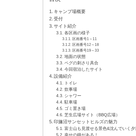
キャンプ場概要
受付
サイト紹介
各区画の様子
区画番号1～11
区画番号12～18
区画番号19～33
地面の状態
ペグの刺さり具合
今回宿泊したサイト
設備紹介
トイレ
炊事場
シャワー
駐車場
ゴミ置き場
芝生広場サイト（BBQ広場）
印旛沼サンセットヒルズの魅力
富士山も見渡せる景色&沈んでいく夕
幸せの鐘がある！