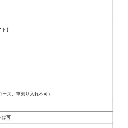
イト
】
ローズ、車乗り入れ不可）
トは可