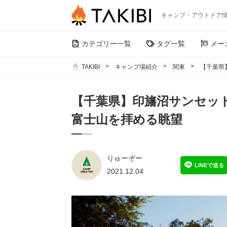
キャンプ・アウトドア
カテゴリー一覧
タグ一覧
メー
TAKIBI
キャンプ場紹介
関東
【千葉県
【千葉県】印旛沼サンセッ
富士山を拝める眺望
りゅーぞー
LINEで送る
2021.12.04