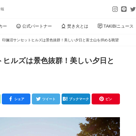
情報
カー
公式パートナー
焚き火とは
TAKIBIニュース
】印旛沼サンセットヒルズは景色抜群！美しい夕日と富士山を拝める眺望
トヒルズは景色抜群！美しい夕日と
シェア
ツイート
ブックマーク
ピン