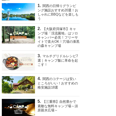
関西の日帰りグランピ
ング施設おすすめ20選！お
しゃれにBBQなどを楽しも
う
【大阪府貝塚市】キャ
ンプ場「渓流園地」はソロ
キャンパー必見！フリーサ
イトで直火OK！穴場の漆黒
の森キャンプ場
マルチグリドルレシピ7
選｜キャンプ飯に革命を起
こす！
関西のコテージは安い
ところがいい！おすすめの
格安施設18選
【三重県】自然豊かで
素敵な無料キャンプ場～須
原親水広場～