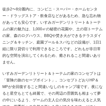
徒歩2〜8分圏内に、コンビニ・スーパー・ホームセンタ
ー・ドラッグストア・飲食店などがあるため、急な忘れ物
があっても安心です。いすみガーデンリトリート＆トーテ
ムの家の魅力は、1,000㎡の秘密の花園や、土の宿トーテム
の家、森のログハウス、BBQや焚き火ができるテラスダイ
ニング＆キッチン、庭園プール＆スパなどの設備が、1日1
組に限り貸切りで利用できるところです。どれもが非日常
的な空間を演出してくれるため、癒されること間違いあり
ません。
いすみガーデンリトリート＆トーテムの家のコンセプトは
「冒険の旅のセーブポイント」。コンセプトどおりHP＆
MPが全回復すること間違いなしのキャンプ場です。夜にな
ると星空もとても綺麗で、その周辺の雰囲気も相まって夢
の中にいるよう、ゲームの主人公の気分を味わえると人気