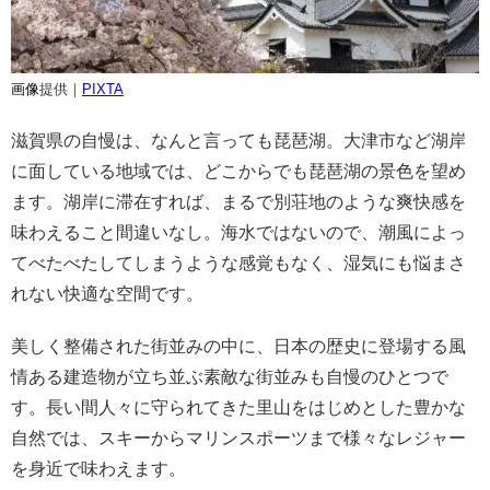
画像
提供｜
PIXTA
滋賀県の自慢は、なんと言っても琵琶湖。大津市など湖岸
に面している地域では、どこからでも琵琶湖の景色を望め
ます。湖岸に滞在すれば、まるで別荘地のような爽快感を
味わえること間違いなし。海水ではないので、潮風によっ
てべたべたしてしまうような感覚もなく、湿気にも悩まさ
れない快適な空間です。
美しく整備された街並みの中に、日本の歴史に登場する風
情ある建造物が立ち並ぶ素敵な街並みも自慢のひとつで
す。長い間人々に守られてきた里山をはじめとした豊かな
自然では、スキーからマリンスポーツまで様々なレジャー
を身近で味わえます。