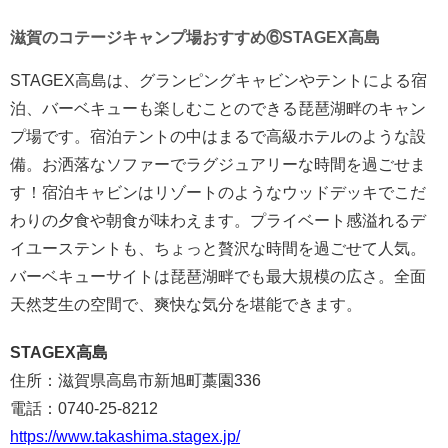
滋賀のコテージキャンプ場おすすめ⑥STAGEX高島
STAGEX高島は、グランピングキャビンやテントによる宿
泊、バーベキューも楽しむことのできる琵琶湖畔のキャン
プ場です。宿泊テントの中はまるで高級ホテルのような設
備。お洒落なソファーでラグジュアリーな時間を過ごせま
す！宿泊キャビンはリゾートのようなウッドデッキでこだ
わりの夕食や朝食が味わえます。プライベート感溢れるデ
イユーステントも、ちょっと贅沢な時間を過ごせて人気。
バーベキューサイトは琵琶湖畔でも最大規模の広さ。全面
天然芝生の空間で、爽快な気分を堪能できます。
STAGEX高島
住所：滋賀県高島市新旭町藁園336
電話：0740-25-8212
https://www.takashima.stagex.jp/