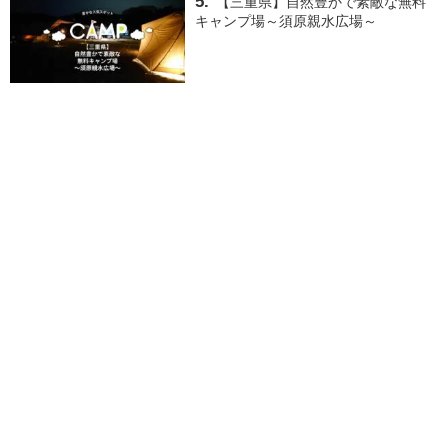
【三重県】自然豊かで素敵な無料
キャンプ場～須原親水広場～