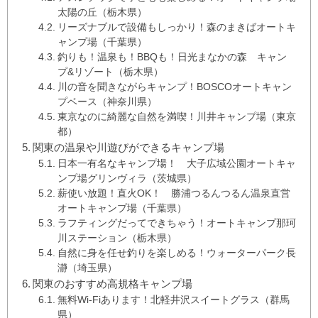
太陽の丘（栃木県）
リーズナブルで設備もしっかり！森のまきばオートキ
ャンプ場（千葉県）
釣りも！温泉も！BBQも！日光まなかの森 キャン
プ&リゾート（栃木県）
川の音を聞きながらキャンプ！BOSCOオートキャン
プベース（神奈川県）
東京なのに綺麗な自然を満喫！川井キャンプ場（東京
都）
関東の温泉や川遊びができるキャンプ場
日本一有名なキャンプ場！ 大子広域公園オートキャ
ンプ場グリンヴィラ（茨城県）
薪使い放題！直火OK！ 勝浦つるんつるん温泉直営
オートキャンプ場（千葉県）
ラフティングだってできちゃう！オートキャンプ那珂
川ステーション（栃木県）
自然に身を任せ釣りを楽しめる！ウォーターパーク長
瀞（埼玉県）
関東のおすすめ高規格キャンプ場
無料Wi-Fiあります！北軽井沢スイートグラス（群馬
県）