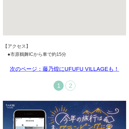
【アクセス】
●市原鶴舞ICから車で約15分
次のページ：藤乃煌にUFUFU VILLAGEも！
1
2