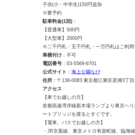
子供(小・中学生)150円追加
※要予約
駐車料金(1回)
：
【普通車】500円
【大型車】2000円
※二千円札・五千円札・一万円札はご利用
車横付け
：不可
電話番号
：03-5569-6701
公式サイト
：
海上公園なび
住所
：〒136-0083 東京都江東区若洲3丁目2
アクセス
【車でお越しの方】
首都高速湾岸線新木場ランプより東京ヘリ
ートブリッジを渡るとすぐです。
【電車、バスでお越しの方】
・JR京葉線、東京メトロ有楽町線、臨海線