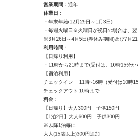
営業期間
：通年
休業日
：
・年末年始(12月29日～1月3日)
・毎週火曜日※火曜日が祝日の場合は、翌
※3月26日～4月5日(春休み期間)及び7月2
利用時間
：
【日帰り利用】
・11時から21時まで(受付は、10時15分か
【宿泊利用】
チェックイン 11時~16時（受付は10時1
チェックアウト 10時まで
料金
：
【日帰り】大人300円 子供150円
【1泊2日】大人600円 子供300円
※以降1泊毎に
大人(15歳以上)300円追加