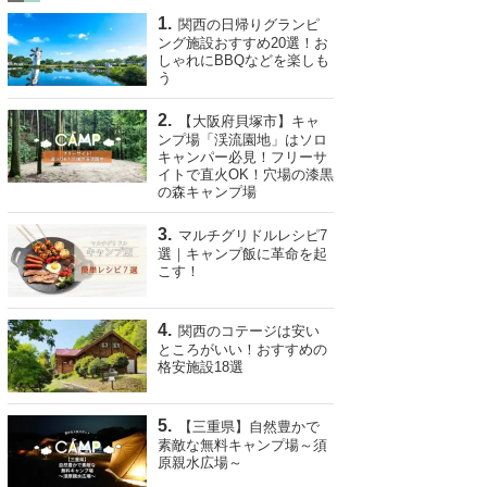
関西の日帰りグランピ
ング施設おすすめ20選！お
しゃれにBBQなどを楽しも
う
【大阪府貝塚市】キャ
ンプ場「渓流園地」はソロ
キャンパー必見！フリーサ
イトで直火OK！穴場の漆黒
の森キャンプ場
マルチグリドルレシピ7
選｜キャンプ飯に革命を起
こす！
関西のコテージは安い
ところがいい！おすすめの
格安施設18選
【三重県】自然豊かで
素敵な無料キャンプ場～須
原親水広場～