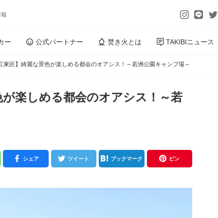
情報
カー
公式パートナー
焚き火とは
TAKIBIニュース
江東区】綺麗な景色が楽しめる都会のオアシス！～若洲公園キャンプ場～
色が楽しめる都会のオアシス！～若
シェア
ツイート
ブックマーク
ピン