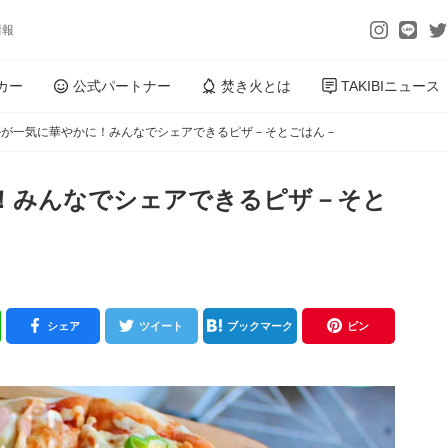
情報
カー
公式パートナー
焚き火とは
TAKIBIニュース
ルが一気に華やかに！みんなでシェアできるピザ－そとごはん－
！みんなでシェアできるピザ－そと
シェア
ツイート
ブックマーク
ピン