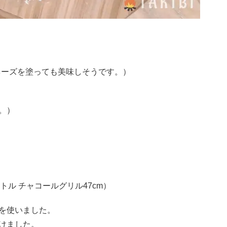
ネーズを塗っても美味しそうです。）
。）
トル チャコールグリル47cm）
を使いました。
けました。