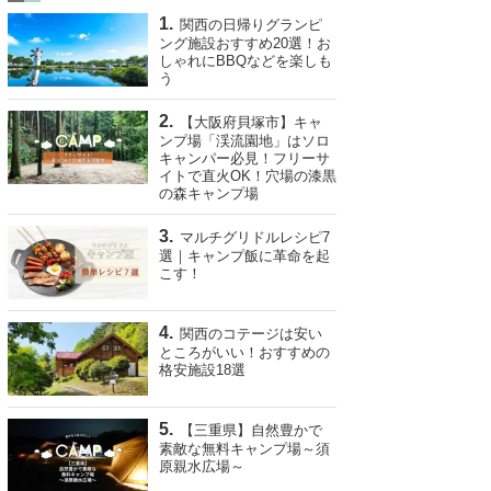
関西の日帰りグランピ
ング施設おすすめ20選！お
しゃれにBBQなどを楽しも
う
【大阪府貝塚市】キャ
ンプ場「渓流園地」はソロ
キャンパー必見！フリーサ
イトで直火OK！穴場の漆黒
の森キャンプ場
マルチグリドルレシピ7
選｜キャンプ飯に革命を起
こす！
関西のコテージは安い
ところがいい！おすすめの
格安施設18選
【三重県】自然豊かで
素敵な無料キャンプ場～須
原親水広場～