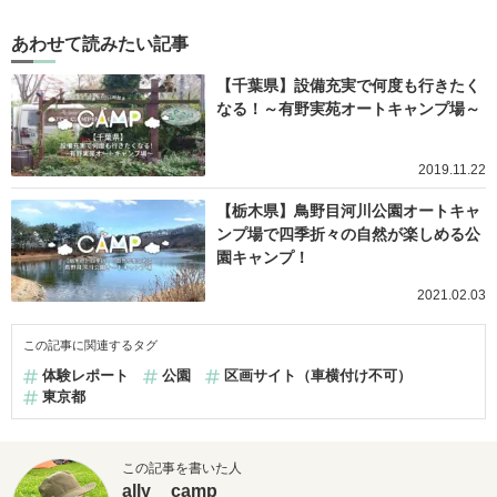
あわせて読みたい記事
【千葉県】設備充実で何度も行きたく
なる！～有野実苑オートキャンプ場～
2019.11.22
【栃木県】鳥野目河川公園オートキャ
ンプ場で四季折々の自然が楽しめる公
園キャンプ！
2021.02.03
この記事に関連するタグ
体験レポート
公園
区画サイト（車横付け不可）
東京都
この記事を書いた人
ally__camp