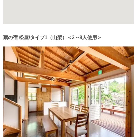
蔵の宿 松屋/タイプ1（山梨）＜2～8人使用＞