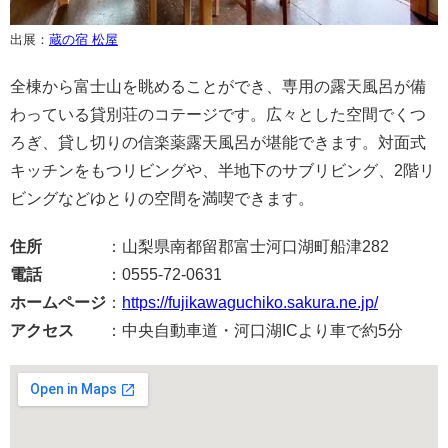
出展：
蔵の宿 松屋
全棟から富士山を眺めることができ、専用の露天風呂が備
わっている貸別荘のコテージです。広々とした空間でくつ
ろぎ、貸し切りの信楽薬露天風呂が堪能できます。対面式
キッチンをもつリビングや、半地下のサブリビング、2階リ
ビングなどゆとりの空間を満喫できます。
住所
：山梨県南都留郡富士河口湖町船津282
電話
：0555-72-0631
ホームページ
：
https://fujikawaguchiko.sakura.ne.jp/
アクセス
：中央自動車道・河口湖ICより車で約5分