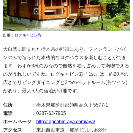
出展：
ログキャビン彩
大自然に囲まれた栃木県の那須にあり、フィンランドパイ
ンのみで造られた本格的なログハウスを楽しむことができ
ます。わずか3棟のみなので自然を独り占めして満喫できる
のがうれしいですね。ログキャビン彩「1st」は、約20坪の
広さでリビングダイニングと2つのベッドルーム(各ツイン)
があり、最大6人の宿泊が可能です。
住所
：栃木県那須郡那須町高久甲5577-1
電話
：0287-63-7905
ホームページ
：
http://logcabin-aya.com/aya/
アクセス
：東北自動車道・那須 ICより約8分