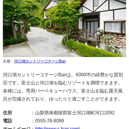
出展：
河口湖カントリーコテージBan
河口湖カントリーコテージBanは、6000坪の緑豊かな貸別
荘です。富士山と河口湖を臨むリゾートを満喫できます。
各棟には、専用バーベキューハウス、富士山を臨む露天風
呂が完備されており、ゆったりと過ごすことができます。
住所
：山梨県南都留郡富士河口湖町河口2092
電話
：0555-76-8088
ホームページ
：
http://www.c-ban.com/