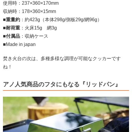
使用時：237×360×170mm
収納時：178×360×15mm
■
重量約
：約423g（本体298g/側板29g/網96g）
■
耐荷重
：火床15g 網3g
■
付属品
：収納ケース
■Made in japan
焚き火台の次は、多種多様な調理が可能なクッカーです
ね！
アノ人気商品のフタにもなる『リッドパン』