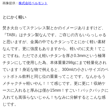
画像提供：
株式会社ベルモント
とにかく軽い
焚き火台ってステンレス製とかのイメージありますけど、
『TABI』はチタン製なんです。ご存じの方もいらっしゃる
と思いますが、金属の中でもチタンってとにかく軽い素材
なんです。更に強度もありますから、軽いのに丈夫！てこ
とですね。ただでさえ軽いチタンを厚さ0.3mmという極薄
チタンにして使用した為、本体重量298gにまで軽量化され
ています！身近な物で例えると、300mlの小さいサイズのペ
ットボトル飲料と同じ位の重量ってことです。なんかもう
メチャクチャ軽いやん！！て感じです。更に更に！収納ケ
ースに入れると厚みは僅か15mm！すごい！バックパックに
入れても嵩張らないじゃん！ちなみに分解するとこんな感
じです。