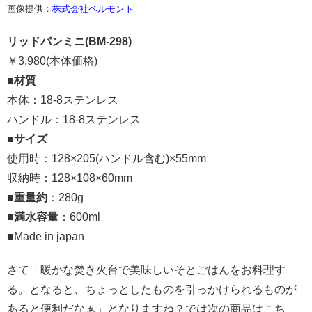
画像提供：
株式会社ベルモント
リッドパンミニ(BM-298)
￥3,980(本体価格)
■
材質
本体：18-8ステンレス
ハンドル：18-8ステンレス
■
サイズ
使用時：128×205(ハンドル含む)×55mm
収納時：128×108×60mm
■
重量約
：280g
■
満水容量
：600ml
■Made in japan
さて「暖かな焚き火台で美味しいそとごはんをお料理す
る。となると、ちょっとしたものを引っかけられるものが
あると便利だなぁ」となりますね？では次の商品はこち