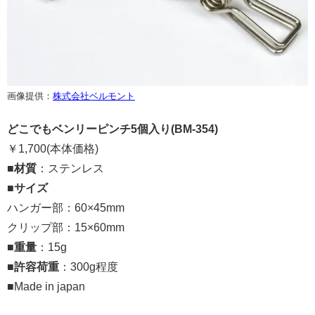
画像提供：
株式会社ベルモント
どこでもベンリーピンチ5個入り(BM-354)
￥1,700(本体価格)
■
材質
：ステンレス
■
サイズ
ハンガー部：60×45mm
クリップ部：15×60mm
■
重量
：15g
■
許容荷重
：300g程度
■Made in japan