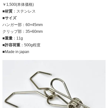
￥1,500(本体価格)
■
材質
：ステンレス
■
サイズ
ハンガー部：60×45mm
クリップ部：35×60mm
■
重量
：11g
■
許容荷重
：500g程度
■Made in japan