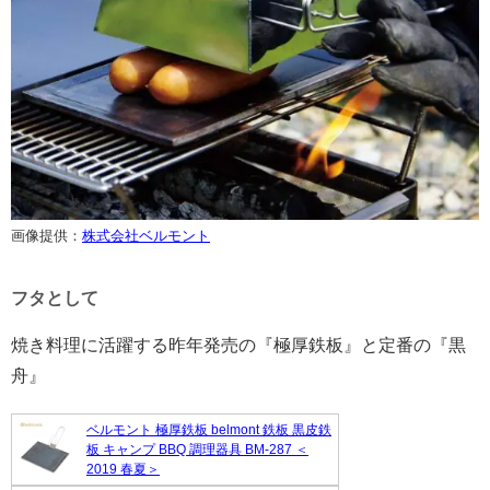
画像提供：
株式会社ベルモント
フタとして
焼き料理に活躍する昨年発売の『極厚鉄板』と定番の『黒
舟』
ベルモント 極厚鉄板 belmont 鉄板 黒皮鉄
板 キャンプ BBQ 調理器具 BM-287 ＜
2019 春夏＞