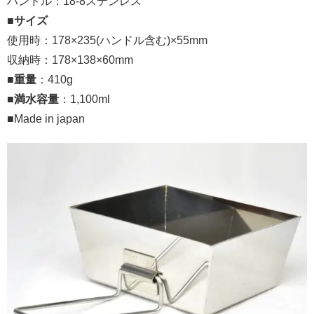
ハンドル：18-8ステンレス
■
サイズ
使用時：178×235(ハンドル含む)×55mm
収納時：178×138×60mm
■
重量
：410g
■
満水容量
：1,100ml
■Made in japan