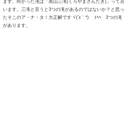
まず、向かった滝は「黒山三滝(くろやまさんたき)」って言
います。三滝と言うと3つの滝があるのではないか？と思っ
たそこのア・ナ・タ！大正解ですヾ(´ε｀*)ゝ ｴﾍﾍ 3つの滝
があります。