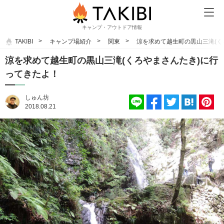
キャンプ・アウトドア情報
TAKIBI
キャンプ場紹介
関東
涼を求めて越生町の黒山三滝(く
涼を求めて越生町の黒山三滝(くろやまさんたき)に行
ってきたよ！
しゅん坊
2018.08.21