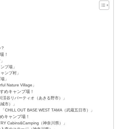
の？
場！
村」
ャンプ場」
キャンプ村」
プ場」
ature Village」
すめキャンプ場！
川渓谷リバーティオ（あきる野市）」
稲城市）」
ILL OUT BASE WEST TAMA（武蔵五日市）」
めキャンプ場！
Y Cabins&Camping（神奈川県）」