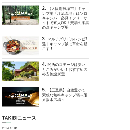
【大阪府貝塚市】キャ
ンプ場「渓流園地」はソロ
キャンパー必見！フリーサ
イトで直火OK！穴場の漆黒
の森キャンプ場
マルチグリドルレシピ7
選｜キャンプ飯に革命を起
こす！
関西のコテージは安い
ところがいい！おすすめの
格安施設18選
【三重県】自然豊かで
素敵な無料キャンプ場～須
原親水広場～
TAKIBIニュース
2024.10.01