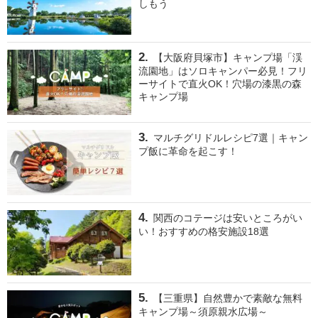
しもう
【大阪府貝塚市】キャンプ場「渓
流園地」はソロキャンパー必見！フリ
ーサイトで直火OK！穴場の漆黒の森
キャンプ場
マルチグリドルレシピ7選｜キャン
プ飯に革命を起こす！
関西のコテージは安いところがい
い！おすすめの格安施設18選
【三重県】自然豊かで素敵な無料
キャンプ場～須原親水広場～