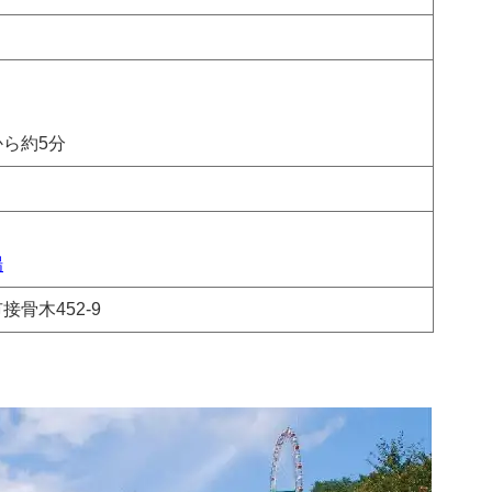
から約5分
場
骨木452-9