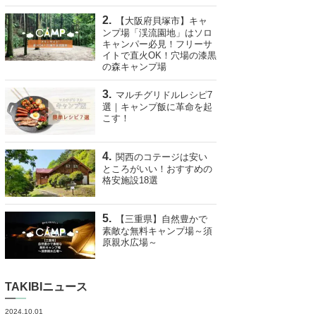
【大阪府貝塚市】キャ
ンプ場「渓流園地」はソロ
キャンパー必見！フリーサ
イトで直火OK！穴場の漆黒
の森キャンプ場
マルチグリドルレシピ7
選｜キャンプ飯に革命を起
こす！
関西のコテージは安い
ところがいい！おすすめの
格安施設18選
【三重県】自然豊かで
素敵な無料キャンプ場～須
原親水広場～
TAKIBIニュース
2024.10.01