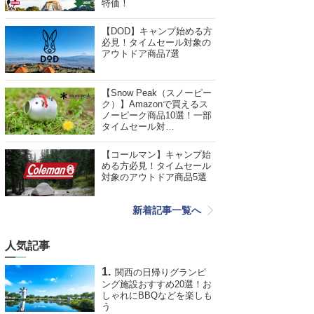
特価！
【DOD】キャンプ始める方
必見！タイムセール対象の
アウトドア商品7選
【Snow Peak（スノーピー
ク）】Amazonで買えるス
ノーピーク商品10選！一部
タイムセール対…
【コールマン】キャンプ始
める方必見！タイムセール
対象のアウトドア商品5選
新着記事一覧へ
人気記事
関西の日帰りグランピ
ング施設おすすめ20選！お
しゃれにBBQなどを楽しも
う