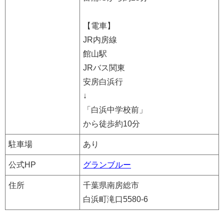
【電車】
JR内房線
館山駅
JRバス関東
安房白浜行
↓
「白浜中学校前」
から徒歩約10分
駐車場
あり
公式HP
グランブルー
住所
千葉県南房総市
白浜町滝口5580-6