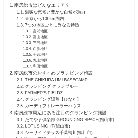
南房総市はどんなエリア？
温暖な気候と豊かな自然が魅力
東京から100km圏内
7つの地区ごとに異なる特徴
富浦地区
富山地区
三芳地区
白浜地区
千倉地区
丸山地区
和田地区
南房総市のおすすめグランピング施設
THE CHIKURA UMI BASECAMP
グランピング グランブルー
FARMER’S FIELDZ
グランピング陽葵【ひなた】
カーディフトレーラーハウス
南房総市周辺にある注目のグランピング施設
たてやま倶楽部 GROUNDING SPACE(館山市)
LOTUS NIGHT(館山市)
シーサイドテラス千葉鴨川(鴨川市)