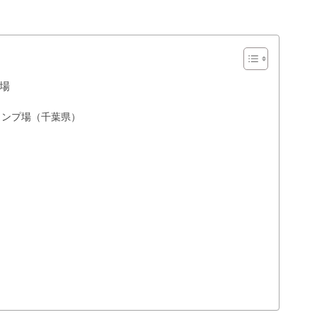
場
）
ャンプ場（千葉県）