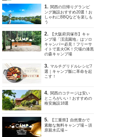
関西の日帰りグランピ
ング施設おすすめ20選！お
しゃれにBBQなどを楽しも
う
【大阪府貝塚市】キャ
ンプ場「渓流園地」はソロ
キャンパー必見！フリーサ
イトで直火OK！穴場の漆黒
の森キャンプ場
マルチグリドルレシピ7
選｜キャンプ飯に革命を起
こす！
関西のコテージは安い
ところがいい！おすすめの
格安施設18選
【三重県】自然豊かで
素敵な無料キャンプ場～須
原親水広場～