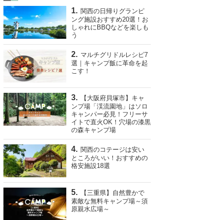
関西の日帰りグランピ
ング施設おすすめ20選！お
しゃれにBBQなどを楽しも
う
マルチグリドルレシピ7
選｜キャンプ飯に革命を起
こす！
【大阪府貝塚市】キャ
ンプ場「渓流園地」はソロ
キャンパー必見！フリーサ
イトで直火OK！穴場の漆黒
の森キャンプ場
関西のコテージは安い
ところがいい！おすすめの
格安施設18選
【三重県】自然豊かで
素敵な無料キャンプ場～須
原親水広場～