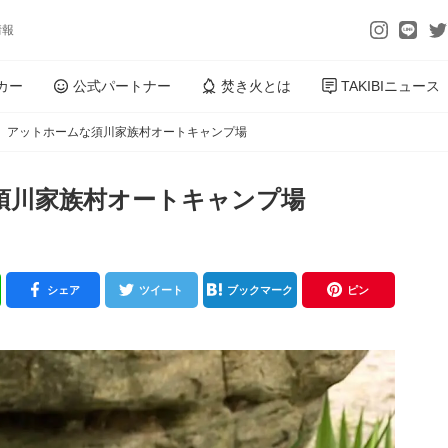
情報
カー
公式パートナー
焚き火とは
TAKIBIニュース
】アットホームな須川家族村オートキャンプ場
須川家族村オートキャンプ場
シェア
ツイート
ブックマーク
ピン