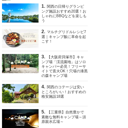
関西の日帰りグランピ
ング施設おすすめ20選！お
しゃれにBBQなどを楽しも
う
マルチグリドルレシピ7
選｜キャンプ飯に革命を起
こす！
【大阪府貝塚市】キャ
ンプ場「渓流園地」はソロ
キャンパー必見！フリーサ
イトで直火OK！穴場の漆黒
の森キャンプ場
関西のコテージは安い
ところがいい！おすすめの
格安施設18選
【三重県】自然豊かで
素敵な無料キャンプ場～須
原親水広場～