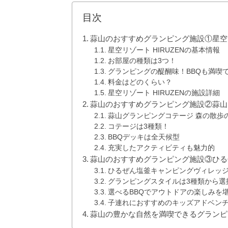
目次
蒜山のおすすめグランピング施設①星空リゾ
星空リゾート HIRUZENの基本情報
お部屋の種類は3つ！
グランピングの醍醐味！BBQも満喫
料金はどのくらい？
星空リゾート HIRUZENの施設詳細
蒜山のおすすめグランピング施設②蒜山
蒜山グランピングコテージ 森の散歩
コテージは3種類！
BBQデッキは全天候型
充実したアクティビティも魅力的
蒜山のおすすめグランピング施設③ひる
ひるぜん塩釜キャンピングヴィレッ
グランピングスタイルは3種類から選
選べるBBQでアウトドアの楽しみを
子連れにおすすめのキッズアドベン
蒜山の豊かな自然を満喫できるグランピ