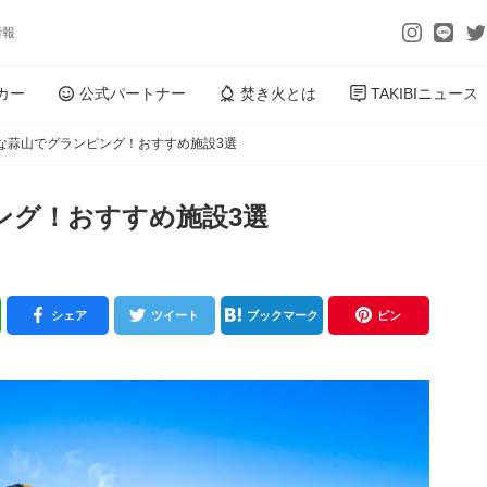
情報
カー
公式パートナー
焚き火とは
TAKIBIニュース
な蒜山でグランピング！おすすめ施設3選
ング！おすすめ施設3選
シェア
ツイート
ブックマーク
ピン