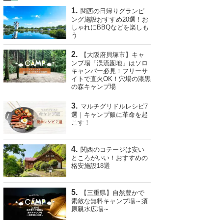
関西の日帰りグランピ
ング施設おすすめ20選！お
しゃれにBBQなどを楽しも
う
【大阪府貝塚市】キャ
ンプ場「渓流園地」はソロ
キャンパー必見！フリーサ
イトで直火OK！穴場の漆黒
の森キャンプ場
マルチグリドルレシピ7
選｜キャンプ飯に革命を起
こす！
関西のコテージは安い
ところがいい！おすすめの
格安施設18選
【三重県】自然豊かで
素敵な無料キャンプ場～須
原親水広場～